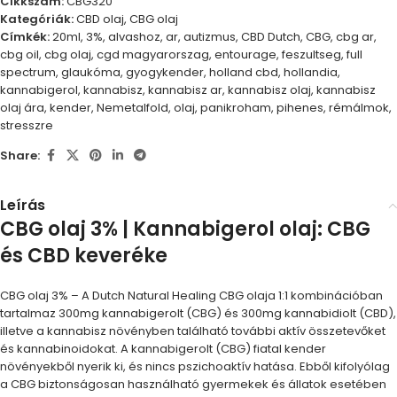
Cikkszám:
CBG320
Kategóriák:
CBD olaj
,
CBG olaj
Címkék:
20ml
,
3%
,
alvashoz
,
ar
,
autizmus
,
CBD Dutch
,
CBG
,
cbg ar
,
cbg oil
,
cbg olaj
,
cgd magyarorszag
,
entourage
,
feszultseg
,
full
spectrum
,
glaukóma
,
gyogykender
,
holland cbd
,
hollandia
,
kannabigerol
,
kannabisz
,
kannabisz ar
,
kannabisz olaj
,
kannabisz
olaj ára
,
kender
,
Nemetalfold
,
olaj
,
panikroham
,
pihenes
,
rémálmok
,
stresszre
Share:
Leírás
CBG olaj 3% | Kannabigerol olaj: CBG
és CBD keveréke
CBG olaj 3% – A Dutch Natural Healing CBG olaja 1:1 kombinációban
tartalmaz 300mg kannabigerolt (CBG) és 300mg kannabidiolt (CBD),
illetve a kannabisz növényben található további aktív összetevőket
és kannabinoidokat. A kannabigerolt (CBG) fiatal kender
növényekből nyerik ki, és nincs pszichoaktív hatása. Ebből kifolyólag
a CBG biztonságosan használható gyermekek és állatok esetében