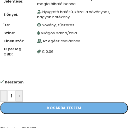
Jelentése:
megtalálható benne
Nyugtató hatású, közel a növényhez,
Előnyei:
nagyon hatékony
Íze:
Növényi, fűszeres
Színe:
Világos barna/zöld
Kinek szól:
Az egész családnak
€ per Mg
€ 0,06
CBD:
Készleten
-
+
KOSÁRBA TESZEM