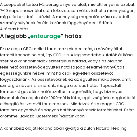
A cseppeket tartsa 1-2 percig a nyelve alatt, mielőtt lenyelné azokat.
7-10 napos használat után fokozatosan változtathat a mennyiségen,
míg eléri az ideális dózist. A mennyiség meghatározása az adott
személy súlyának és életkorának függvényében történik.
A társas hatás
A legjobb „
entourage
” hatás
Ez az olaj a CBG mellett tartalmaz minden más, a növény által
termelt kannabinoidot, így CBD-t is. A legismertebb kutatók állítása
szerint a kannabinoidok szinergikus hatása, vagyis az olajban
fellelhető összetevők együttes hatása jobb eredményt nyújt az
egészségünkre nézve, mint ha csak egyetlen összetevőt
fogyasztanánk. Az összetevőknek ez az együttes működése, amit
szinergia néven is ismerünk, maga a társas hatás. Tapasztalt
termesztő gazdáink határozottan megerősítik, hogy bizonyos
kivonatok és olajok akár 1000-nél is több, egészségünk megtartását
elősegítő összetevőt tartalmaznak. Mindezek és a magas CBG
tartalom egyedivé és nagyon hatékonnyá teszik termékünket. Ezért
örömmel üdvözöljük termékkínálatunkban.
A kannabisz olajat Hollandiában gyártja a Dutch Natural Healing.