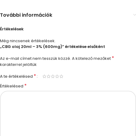
További információk
Értékelések
Még nincsenek értékelések.
„CBG olaj 20ml – 3% (600mg)” értékelése elsőként
*
Az e-mail címet nem tesszük közzé.
A kötelező mezőket
karakterrel jelöltük
*
A te értékelésed
*
Értékelésed