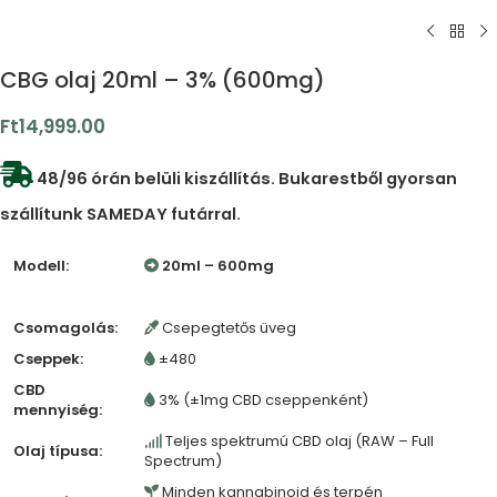
CBG olaj 20ml – 3% (600mg)
Ft
14,999.00
48/96 órán belüli kiszállítás. Bukarestből gyorsan
szállítunk SAMEDAY futárral.
Modell:
20ml – 600mg
Csomagolás:
Csepegtetős üveg
Cseppek:
±480
CBD
3% (±1mg CBD cseppenként)
mennyiség:
Teljes spektrumú CBD olaj (RAW – Full
Olaj típusa:
Spectrum)
Minden kannabinoid és terpén