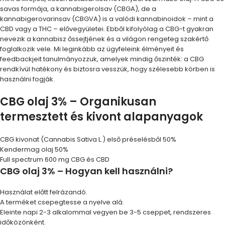
savas formája, a kannabigerolsav (CBGA), de a
kannabigerovarinsav (CBGVA) is a valódi kannabinoidok – mint a
CBD vagy a THC – elővegyületei. Ebből kifolyólag a CBG-t gyakran
nevezik a kannabisz őssejtjének és a világon rengeteg szakértő
foglalkozik vele. Mi leginkább az ügyfeleink élményeit és
feedbackjeit tanulmányozzuk, amelyek mindig őszinték: a CBG
rendkívül hatékony és biztosra vesszük, hogy szélesebb körben is
használni fogják.
CBG olaj 3% – Organikusan
termesztett és kivont alapanyagok
CBG kivonat (Cannabis Sativa L.) első préselésből 50%
Kendermag olaj 50%
Full spectrum 600 mg CBG és CBD
CBG olaj 3% – Hogyan kell használni?
Használat előtt felrázandó.
A terméket csepegtesse a nyelve alá.
Eleinte napi 2-3 alkalommal vegyen be 3-5 cseppet, rendszeres
időközönként.