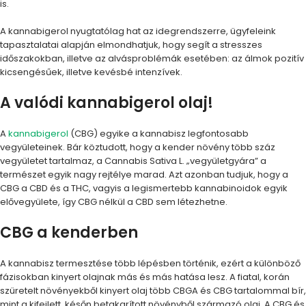
is.
A kannabigerol nyugtatólag hat az idegrendszerre, ügyfeleink
tapasztalatai alapján elmondhatjuk, hogy segít a stresszes
időszakokban, illetve az alvásproblémák esetében: az álmok pozitív
kicsengésűek, illetve kevésbé intenzívek.
A valódi kannabigerol olaj!
A
kannabigerol
(CBG) egyike a kannabisz legfontosabb
vegyületeinek. Bár köztudott, hogy a kender növény több száz
vegyületet tartalmaz, a Cannabis Sativa L. „vegyületgyára” a
természet egyik nagy rejtélye marad. Azt azonban tudjuk, hogy a
CBG a CBD és a THC, vagyis a legismertebb kannabinoidok egyik
elővegyülete, így CBG nélkül a CBD sem létezhetne.
CBG a kenderben
A kannabisz termesztése több lépésben történik, ezért a különböző
fázisokban kinyert olajnak más és más hatása lesz. A fiatal, korán
szüretelt növényekből kinyert olaj több CBGA és CBG tartalommal bír,
mint a kifejlett, későn betakarított növényből származó olaj. A CBG és