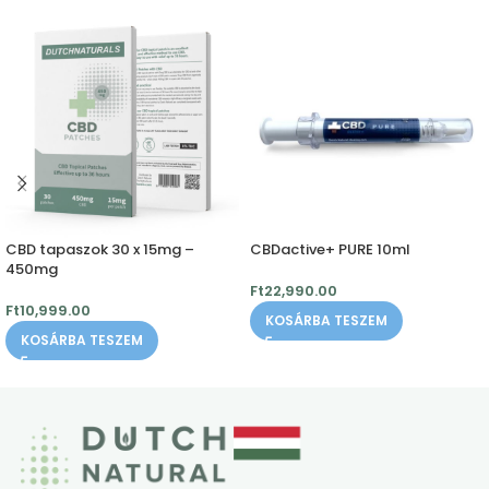
CBD tapaszok 30 x 15mg –
CBDactive+ PURE 10ml
450mg
Ft
22,990.00
Ft
10,999.00
KOSÁRBA TESZEM
KOSÁRBA TESZEM