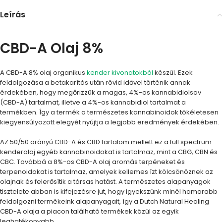
Leírás
CBD-A Olaj 8%
A CBD-A 8% olaj organikus
kender kivonatokból
készül. Ezek
feldolgozása a betakarítás után rövid idővel történik annak
érdekében, hogy megőrizzük a magas, 4%-os kannabidiolsav
(CBD-A) tartalmat, illetve a 4%-os kannabidiol tartalmat a
termékben. Így a termék a természetes kannabinoidok tökéletesen
kiegyensúlyozott elegyét nyújtja a legjobb eredmények érdekében.
AZ 50/50 arányú CBD-A és CBD tartalom mellett ez a full spectrum
kenderolaj egyéb kannabinoidokat is tartalmaz, mint a CBG, CBN és
CBC. Továbbá a 8%-os CBD-A olaj aromás terpéneket és
terpenoidokat is tartalmaz, amelyek kellemes ízt kölcsönöznek az
olajnak és felerősítik a társas hatást. A természetes alapanyagok
tisztelete abban is kifejezésre jut, hogy igyekszünk minél hamarabb
feldolgozni termékeink alapanyagait, így a Dutch Natural Healing
CBD-A olaja a piacon található termékek közül az egyik
leghatékonyabb.