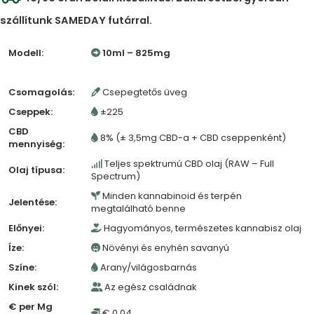
szállítunk SAMEDAY futárral.
Modell:
10ml – 825mg
Csomagolás:
Csepegtetős üveg
Cseppek:
±225
CBD
8% (± 3,5mg CBD-a + CBD cseppenként)
mennyiség:
Teljes spektrumú CBD olaj (RAW – Full
Olaj típusa:
Spectrum)
Minden kannabinoid és terpén
Jelentése:
megtalálható benne
Előnyei:
Hagyományos, természetes kannabisz olaj
Íze:
Növényi és enyhén savanyú
Színe:
Arany/világosbarnás
Kinek szól:
Az egész családnak
€ per Mg
€ 0,04