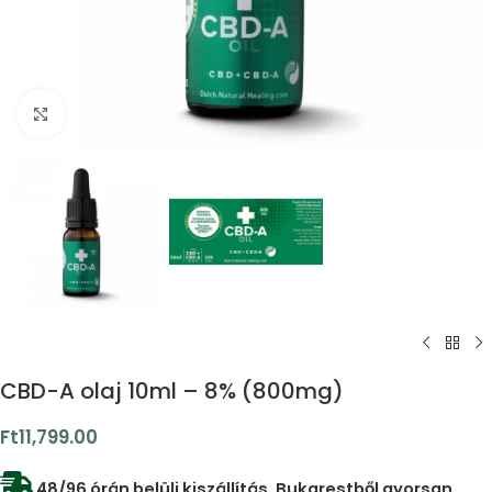
Click to enlarge
CBD-A olaj 10ml – 8% (800mg)
Ft
11,799.00
48/96 órán belüli kiszállítás. Bukarestből gyorsan