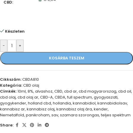
CBD:
Készleten
-
+
KOSÁRBA TESZEM
Cikkszám:
CBDA810
Kategória:
CBD olaj
Címkék:
10ml
,
8%
,
alvashoz
,
CBD
,
cbd ar
,
cbd magyarorszag
,
cbd oil
,
cbd olaj
,
cbd olaj ar
,
CBD-A
,
CBDA
,
full spectrum
,
gyogyaszati
,
gyogykender
,
holland cbd
,
hollandia
,
kannabidiol
,
kannabidiolsav
,
kannabisz ar
,
kannabisz olaj
,
kannabisz olaj ára
,
kender
,
Nemetalfold
,
panikroham
,
sav
,
szamara szorongas
,
teljes spektrum
Share: