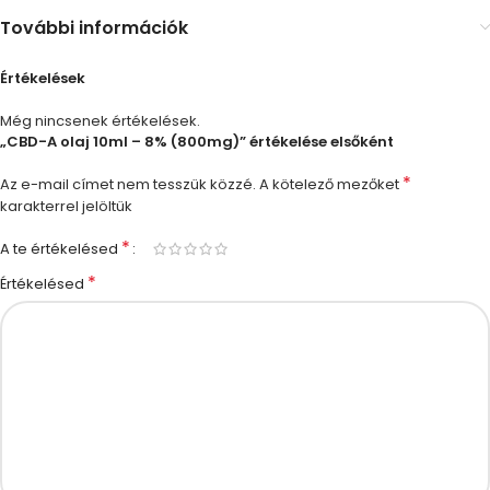
További információk
Értékelések
Még nincsenek értékelések.
„CBD-A olaj 10ml – 8% (800mg)” értékelése elsőként
*
Az e-mail címet nem tesszük közzé.
A kötelező mezőket
karakterrel jelöltük
*
A te értékelésed
*
Értékelésed