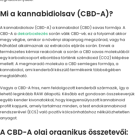
Mi a kannabidiolsav (CBD-A)?
A kannabidiolsav (CBD-A) a kannabidiol (CBD) savas formája. A
CBD-A a
dekarboxilezés
során válik CBD-vé; ez a folyamat akkor
megy végbe, amikor a növényi alapanyag megszárad, vagy ha
hőhatást alkalmaznak az extrakciós eljárás során. Ennek a
természetes kémiai reakciónak a során a CBD savas molekulából
egy karboxilcsoport elbontása történik széndioxid (CO2) kilépése
mellett. A megmaradó molekula a CBD semleges formája, a
kannabidiol, ami kenderből készülő termékeink többségében
megtalálható.
Vagyis a CBD-A friss, nem feldolgozott kenderből származik, így a
lehető leginkább RAW állapotú. Később ezt gondosan összekeverjük
egyéb kender kivonatokkal, hogy kiegyensúlyozott kannabinoid
profilt kapjunk, amely tartalmaz minden, a test endokannabinoid
rendszerével (ECS) való pozitív kölcsönhatáshoz nélkülözhetetlen
anyagot.
A CBD-A olaj organikus összetevői: