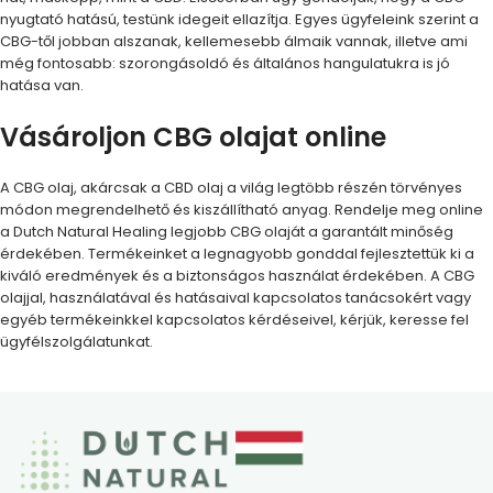
nyugtató hatású, testünk idegeit ellazítja. Egyes ügyfeleink szerint a
CBG-től jobban alszanak, kellemesebb álmaik vannak, illetve ami
még fontosabb: szorongásoldó és általános hangulatukra is jó
hatása van.
Vásároljon CBG olajat online
A CBG olaj, akárcsak a CBD olaj a világ legtöbb részén törvényes
módon megrendelhető és kiszállítható anyag. Rendelje meg online
a Dutch Natural Healing legjobb CBG olaját a garantált minőség
érdekében. Termékeinket a legnagyobb gonddal fejlesztettük ki a
kiváló eredmények és a biztonságos használat érdekében. A CBG
olajjal, használatával és hatásaival kapcsolatos tanácsokért vagy
egyéb termékeinkkel kapcsolatos kérdéseivel, kérjük, keresse fel
ügyfélszolgálatunkat.