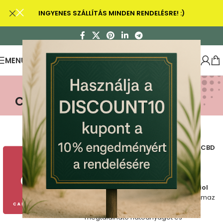
INGYENES SZÁLLÍTÁS MINDEN RENDELÉSRE! :)
MENU
CBG Olaj
CBG olaj | Kannabigerol – CBG és CBD
keveréke
A Dutch Natural Healing
CBG olaja
kannabigerol (CBG) és kannabidiol
(CBD)
kombinációja, továbbá tartalmaz
minden egyéb, a kannabiszban
megtalálható hatóanyagot és