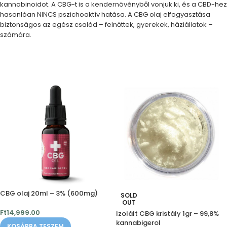
kannabinoidot. A CBG-t is a kendernövényből vonjuk ki, és a CBD-hez
hasonlóan NINCS pszichoaktív hatása. A CBG olaj elfogyasztása
biztonságos az egész család – felnőttek, gyerekek, háziállatok –
számára.
CBG olaj 20ml – 3% (600mg)
SOLD
OUT
Ft
14,999.00
Izolált CBG kristály 1gr – 99,8%
kannabigerol
KOSÁRBA TESZEM