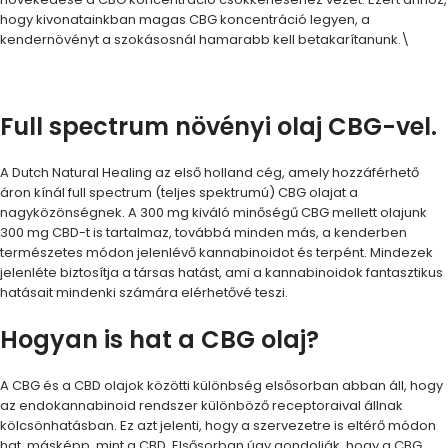
hogy kivonatainkban magas CBG koncentráció legyen, a
kendernövényt a szokásosnál hamarabb kell betakarítanunk.\
Full spectrum növényi olaj CBG-vel.
A Dutch Natural Healing az első holland cég, amely hozzáférhető
áron kínál full spectrum (teljes spektrumú) CBG olajat a
nagyközönségnek. A 300 mg kiváló minőségű CBG mellett olajunk
300 mg CBD-t is tartalmaz, továbbá minden más, a kenderben
természetes módon jelenlévő kannabinoidot és terpént. Mindezek
jelenléte biztosítja a társas hatást, ami a kannabinoidok fantasztikus
hatásait mindenki számára elérhetővé teszi.
Hogyan is hat a CBG olaj?
A CBG és a CBD olajok közötti különbség elsősorban abban áll, hogy
az endokannabinoid rendszer különböző receptoraival állnak
kölcsönhatásban. Ez azt jelenti, hogy a szervezetre is eltérő módon
hat, másképp, mint a CBD. Elsősorban úgy gondolják, hogy a CBG