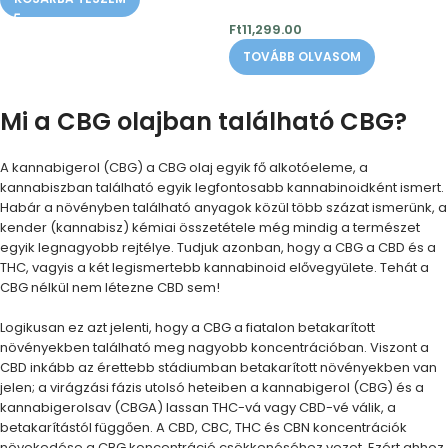
Ft
11,299.00
TOVÁBB OLVASOM
Mi a CBG olajban található CBG?
A kannabigerol (CBG) a CBG olaj egyik fő alkotóeleme, a
kannabiszban található egyik legfontosabb kannabinoidként ismert.
Habár a növényben található anyagok közül több százat ismerünk, a
kender (kannabisz) kémiai összetétele még mindig a természet
egyik legnagyobb rejtélye. Tudjuk azonban, hogy a CBG a CBD és a
THC, vagyis a két legismertebb kannabinoid elővegyülete. Tehát a
CBG nélkül nem létezne CBD sem!
Logikusan ez azt jelenti, hogy a CBG a fiatalon betakarított
növényekben található meg nagyobb koncentrációban. Viszont a
CBD inkább az érettebb stádiumban betakarított növényekben van
jelen; a virágzási fázis utolsó heteiben a kannabigerol (CBG) és a
kannabigerolsav (CBGA) lassan THC-vá vagy CBD-vé válik, a
betakarítástól függően. A CBD, CBC, THC és CBN koncentrációk
növekedése a CBG koncentráció csökkenéséhez vezet. Ezért ahhoz,