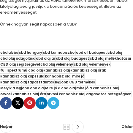
segítséget nyújthatnak az ADHD tüneteinek mérséklésében, ebből
kifolyólag pedig javítják a koncentrációs képességet, illetve az
eredményességet.
Önnek hogyan segít napközben a CBD?
cbd alvás
cbd hungary
cbd kannabiszbol
cbd oil budapest
cbd olaj
cbd olaj adagolása
cbd olaj ar
cbd olaj budapest
cbd olaj mellékhatásai
CBD olaj segítségével
cbd olaj vélemény
cbd olaj vélemények
full spektrumú cbd olaj
kannabisz olaj
kannabisz olaj árak
kannabisz olaj kapszula
kannabisz olaj mire jó
kannabisz olaj tapasztalatok
legjobb CBD termékek
Melyik a legjobb cbd olaj
Mire jó a cbd olaj
mire jó a kannabisz olaj
orvosi kannabisz olaj ára
orvosi kannabisz olaj daganatos betegségben
Newer
Older