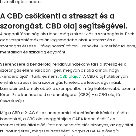
biztosít egész napra.
A CBD csökkenti a stresszt és a
szorongást. CBD olaj segítségével.
A nappali fáradtság oka lehet még a stressz és a szorongás is. Ezek
az alvásproblémák talán legismertebb okai. A stressz és a
szorongás érzése – főleg hosszú távon – rendkívül kimerítő tud lenni,
mentálisan és fizikailag egyaránt.
Szerencsére a kenderolaj rendkívül hatékony társ a stressz és a
szorongás elleni harcban. Igen, megvan az oka annak, hogy
„kenderolajat” írtunk, és nem „
CBD olajat”
. A CBD olaj hatékonyan
enyhíti a stressz és a szorongás tüneteit, de létezik egy másik
kannabinoid, amely ebből a szempontból még hatékonyabb ezen a
téren. Ez a kannabinoid a kannabigerol (CBG) – a CBG olaj fő
összetevője.
Míg a CBD a 2-AG és az anandamid lebontásának késleltetésére
koncentrál, a CBG olaj meggátolja a GABA lebontását. Ez a
szervezetünk által előállított aminosav felelős bizonyos, az agy által
küldött ingerek „megszelídítéséért”. Vagyis a GABA elősegíti