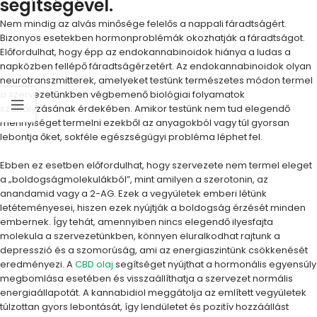
segítségével.
Nem mindig az alvás minősége felelős a nappali fáradtságért.
Bizonyos esetekben hormonproblémák okozhatják a fáradtságot.
Előfordulhat, hogy épp az endokannabinoidok hiánya a ludas a
napközben fellépő fáradtságérzetért. Az endokannabinoidok olyan
neurotranszmitterek, amelyeket testünk természetes módon termel
a szervezetünkben végbemenő biológiai folyamatok
szabályzásának érdekében. Amikor testünk nem tud elegendő
mennyiséget termelni ezekből az anyagokból vagy túl gyorsan
lebontja őket, sokféle egészségügyi probléma léphet fel.
Ebben ez esetben előfordulhat, hogy szervezete nem termel eleget
a „boldogságmolekulákból”, mint amilyen a szerotonin, az
anandamid vagy a 2-AG. Ezek a vegyületek emberi létünk
letéteményesei, hiszen ezek nyújtják a boldogság érzését minden
embernek. Így tehát, amennyiben nincs elegendő ilyesfajta
molekula a szervezetünkben, könnyen eluralkodhat rajtunk a
depresszió és a szomorúság, ami az energiaszintünk csökkenését
eredményezi. A
CBD olaj
segítséget nyújthat a hormonális egyensúly
megbomlása esetében és visszaállíthatja a szervezet normális
energiaállapotát. A kannabidiol meggátolja az említett vegyületek
túlzottan gyors lebontását, így lendületet és pozitív hozzáállást