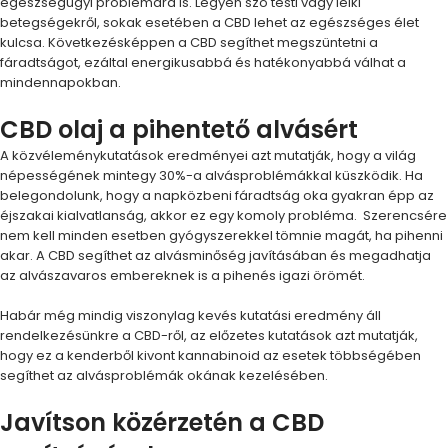
egészségügyi problémára is. Legyen szó testi vagy lelki
betegségekről, sokak esetében a CBD lehet az egészséges élet
kulcsa. Következésképpen a CBD segíthet megszüntetni a
fáradtságot, ezáltal energikusabbá és hatékonyabbá válhat a
mindennapokban.
CBD olaj a pihentető alvásért
A közvéleménykutatások eredményei azt mutatják, hogy a világ
népességének mintegy 30%-a alvásproblémákkal küszködik. Ha
belegondolunk, hogy a napközbeni fáradtság oka gyakran épp az
éjszakai kialvatlanság, akkor ez egy komoly probléma. Szerencsére
nem kell minden esetben gyógyszerekkel tömnie magát, ha pihenni
akar. A CBD segíthet az alvásminőség javításában és megadhatja
az alvászavaros embereknek is a pihenés igazi örömét.
Habár még mindig viszonylag kevés kutatási eredmény áll
rendelkezésünkre a CBD-ről, az előzetes kutatások azt mutatják,
hogy ez a kenderből kivont kannabinoid az esetek többségében
segíthet az alvásproblémák okának kezelésében.
Javítson közérzetén a CBD