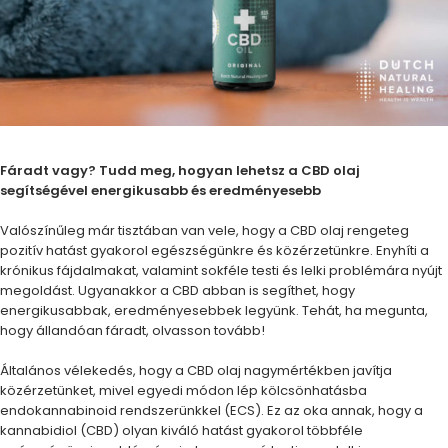
Fáradt vagy? Tudd meg, hogyan lehetsz a CBD olaj
segítségével energikusabb és eredményesebb
Valószínűleg már tisztában van vele, hogy a CBD olaj rengeteg
pozitív hatást gyakorol egészségünkre és közérzetünkre. Enyhíti a
krónikus fájdalmakat, valamint sokféle testi és lelki problémára nyújt
megoldást. Ugyanakkor a CBD abban is segíthet, hogy
energikusabbak, eredményesebbek legyünk. Tehát, ha megunta,
hogy állandóan fáradt, olvasson tovább!
Általános vélekedés, hogy a CBD olaj nagymértékben javítja
közérzetünket, mivel egyedi módon lép kölcsönhatásba
endokannabinoid rendszerünkkel (ECS). Ez az oka annak, hogy a
kannabidiol (CBD) olyan kiváló hatást gyakorol többféle