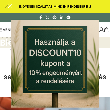
INGYENES SZÁLLÍTÁS MINDEN RENDELÉSRE! :)
MENU
Blog
CBD ALVÁS
,
CBD OLAJ
Fáradt vagy? Tudd meg,
hogyan lehetsz a CBD olaj
segítségével energikusabb és
eredményesebb
0
CBD olaj
On március 23, 2022