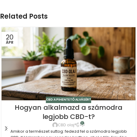
Related Posts
20
ÁPR
CBD A PIHENTETŐ ALVÁSÉRT
Hogyan alkalmazd a számodra
legjobb CBD-t?
0
CBD olaj
Amikor a természet suttog: fedezd fel a számodra legjobb