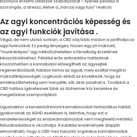
bizonyos érzelmi válaszok szabályzását – ilyenek például a
szorongás, a stressz, illetve a „harcolj vagy fuss” reakció.
Az agyi koncentrációs képesség és
az agyi funkciók javítása .
Végül, de nem utolsó sorban, a CBD olaj több módon is javíthatja az
agyi funkciókat. Ez pedig lényeges, hiszen egy jól működő,
”munkaképes” agy nélkülözhetetlen a fáradtság érzetének
kiküszöböléséhez. Például erős antioxidáns hatásának
köszönhetően a kannabidiol elősegítheti az agysejtek
regenerálódását, fiatalon tartva az agyat, mely ezáltal megőrzi
működőképességét. Logikusan ebből az következik, hogy az
emlékezőtehetség sem hanyatlik, sőt, akár javulhat is. Továbbá a
CBD hatása ígéretesnek tűnik az Alzheimer kór kezelése és
megelőzése szempontjából.
Ugyanakkor a kenderből kivont kannabinoidok fantasztikus hatást
gyakorolnak az ADHD esetében is, tekintve, hogy ezt a
rendellenességet az endokannabinoidok nem megfelelő mértékű
felszabadulása is okozhatja. A kutatási eredmények alapján
elmondható, hogy a CBD-hez hasonló organikus kannabinoidok