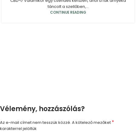
CBD-t! Valamikor egy csendes kertben, ahol a fák árnyéka
táncolt a szellőben,...
CONTINUE READING
Vélemény, hozzászólás?
*
Az e-mail címet nem tesszük közzé.
A kötelező mezőket
karakterrel jelöltük