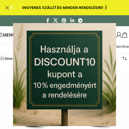
INGYENES SZÁLLÍTÁS MINDEN RENDELÉSRE! :)
MENU
Mind a(z) 2 találat megjelenítve
Show sidebar