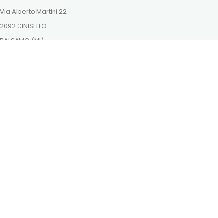
Via Alberto Martini 22
2092 CINISELLO
BALSAMO (MI)
ordini@dutchnaturalhealing.it
Itt is megtalálsz minket
Fizessen biztonságosan