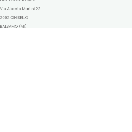
Via Alberto Martini 22
2092 CINISELLO
BALSAMO (MI)
ordini@dutchnaturalhealing.it
Itt is megtalálsz minket
Fizessen biztonságosan