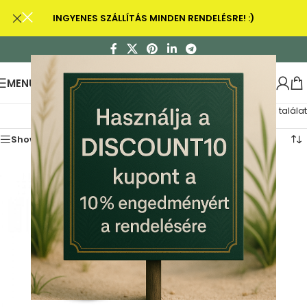
INGYENES SZÁLLÍTÁS MINDEN RENDELÉSRE! :)
MENU
Összesen 1 találat
Show sidebar