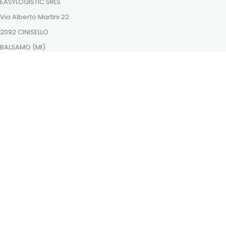
EASYLOGISTIC SRLS
Via Alberto Martini 22
2092 CINISELLO
BALSAMO (MI)
ordini@dutchnaturalhealing.it
Itt is megtalálsz minket
Fizessen biztonságosan