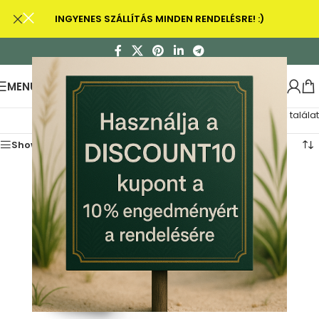
INGYENES SZÁLLÍTÁS MINDEN RENDELÉSRE! :)
MENU
Összesen 1 találat
Show sidebar