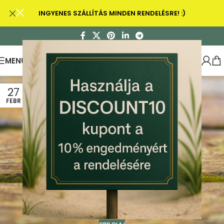
INGYENES SZÁLLÍTÁS MINDEN RENDELÉSRE! :)
MENU
27
FEBR