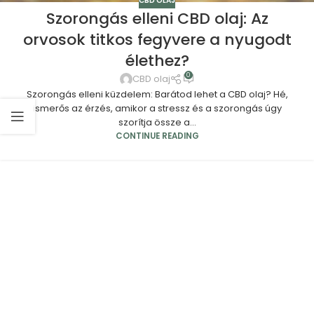
CBD OLAJ
Szorongás elleni CBD olaj: Az
orvosok titkos fegyvere a nyugodt
élethez?
0
CBD olaj
Szorongás elleni küzdelem: Barátod lehet a CBD olaj? Hé,
ismerős az érzés, amikor a stressz és a szorongás úgy
szorítja össze a...
CONTINUE READING