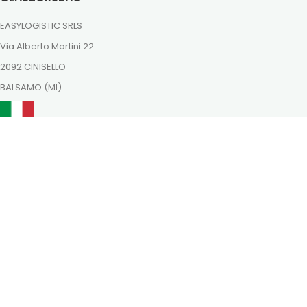
EASYLOGISTIC SRLS
Via Alberto Martini 22
2092 CINISELLO
BALSAMO (MI)
ordini@dutchnaturalhealing.it
Itt is megtalálsz minket
Fizessen biztonságosan