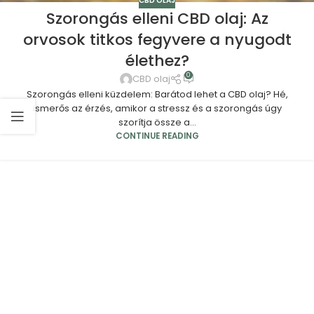
CBD OLAJ
Szorongás elleni CBD olaj: Az
orvosok titkos fegyvere a nyugodt
élethez?
0
CBD olaj
Szorongás elleni küzdelem: Barátod lehet a CBD olaj? Hé,
ismerős az érzés, amikor a stressz és a szorongás úgy
szorítja össze a...
CONTINUE READING