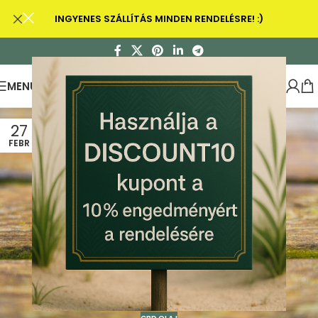
INGYENES SZÁLLÍTÁS MINDEN RENDELÉSRE! :)
MENU
27
FEBR