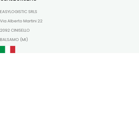
EASYLOGISTIC SRLS
Via Alberto Martini 22
2092 CINISELLO
BALSAMO (MI)
ordini@dutchnaturalhealing.it
Itt is megtalálsz minket
Fizessen biztonságosan