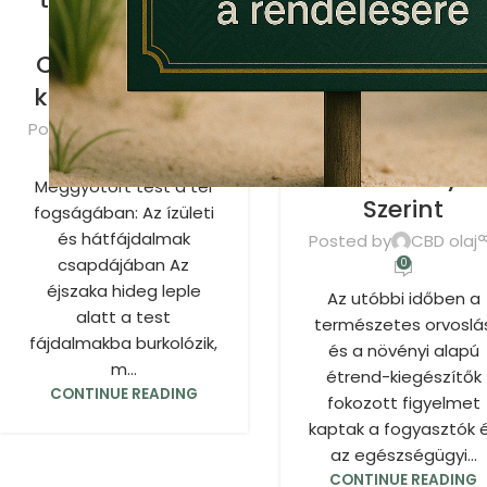
CBD OLAJ
segíthet a
Kannabiszolaj
CBD-tartalmú
A CBD Hatása 
kannabiszolaj”
Szervezetre a
Posted by
CBD olaj
Legújabb
0
Tanulmányo
Meggyötört test a tél
Szerint
fogságában: Az ízületi
és hátfájdalmak
Posted by
CBD olaj
csapdájában Az
0
éjszaka hideg leple
Az utóbbi időben a
alatt a test
természetes orvoslá
fájdalmakba burkolózik,
és a növényi alapú
m...
étrend-kiegészítők
CONTINUE READING
fokozott figyelmet
kaptak a fogyasztók 
az egészségügyi...
CONTINUE READING