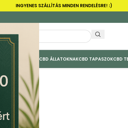
INGYENES SZÁLLÍTÁS MINDEN RENDELÉSRE! :)
ULAK
CBD ACTIVE+
CBD ÁLLATOKNAK
CBD TAPASZOK
CBD T