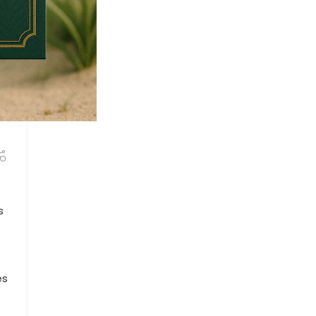
:
a
k
s
és