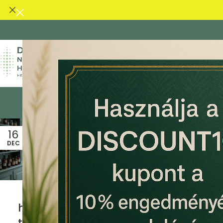
KEZDŐLAP
CBD OLAJ
CBG OLAJ
CBD KAPSZ
16
10
DEC
DEC
CBD OLAJ
Ízületi és
hátfájdalmak
télen: Hogyan