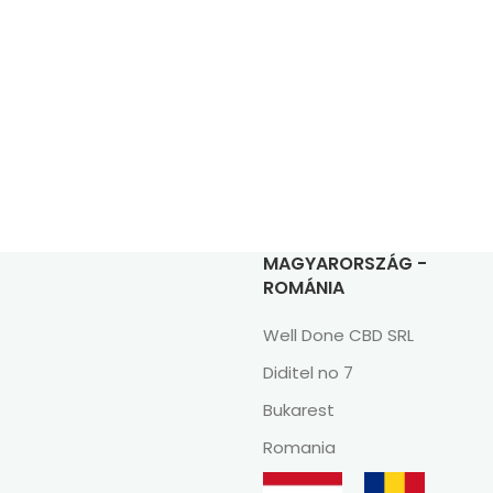
MAGYARORSZÁG -
ROMÁNIA
Well Done CBD SRL
Diditel no 7
Bukarest
Romania