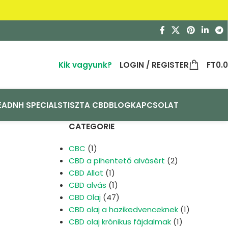
Kik vagyunk?
LOGIN / REGISTER
FT
0.
EA
DNH SPECIALS
TISZTA CBD
BLOG
KAPCSOLAT
CATEGORIE
CBC
(1)
CBD a pihentető alvásért
(2)
CBD Allat
(1)
CBD alvás
(1)
CBD Olaj
(47)
CBD olaj a hazikedvenceknek
(1)
CBD olaj krónikus fájdalmak
(1)