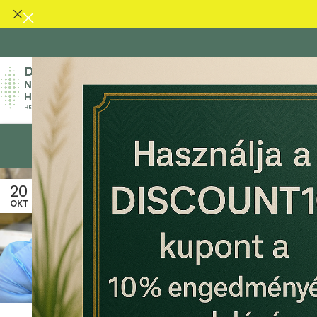
KEZDŐLAP
CBD OLAJ
CBG OLAJ
CBD KAPSZ
20
OKT
CBD OLAJ