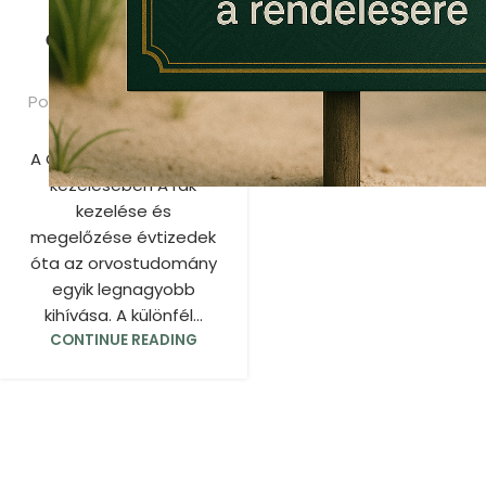
A CBD olaj
előnyei a rák
kezelésében
Posted by
CBD olaj
0
A CBD olaj előnyei a rák
kezelésében A rák
kezelése és
megelőzése évtizedek
óta az orvostudomány
egyik legnagyobb
kihívása. A különfél...
CONTINUE READING