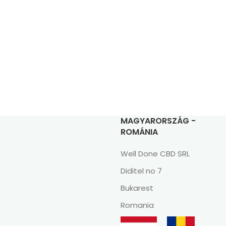
MAGYARORSZÁG -
ROMÁNIA
Well Done CBD SRL
Diditel no 7
Bukarest
Romania