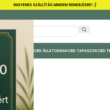
INGYENES SZÁLLÍTÁS MINDEN RENDELÉSRE! :)
ULAK
CBD ACTIVE+
CBD ÁLLATOKNAK
CBD TAPASZOK
CBD T