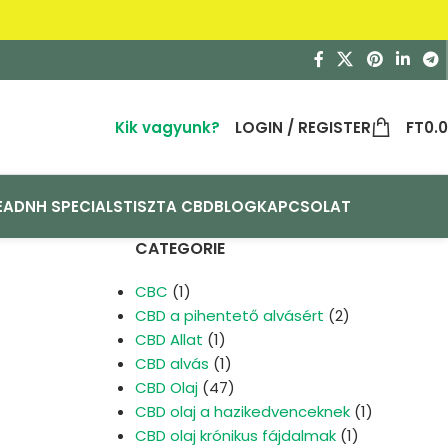
Kik vagyunk?
LOGIN / REGISTER
FT
0.
EA
DNH SPECIALS
TISZTA CBD
BLOG
KAPCSOLAT
CATEGORIE
CBC
(1)
CBD a pihentető alvásért
(2)
CBD Allat
(1)
CBD alvás
(1)
CBD Olaj
(47)
CBD olaj a hazikedvenceknek
(1)
CBD olaj krónikus fájdalmak
(1)