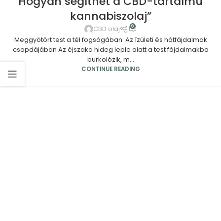
Hogyan segíthet a CBD-tartalmú
kannabiszolaj”
0
CBD olaj
Meggyötört test a tél fogságában: Az ízületi és hátfájdalmak
csapdájában Az éjszaka hideg leple alatt a test fájdalmakba
burkolózik, m...
CONTINUE READING