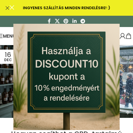
INGYENES SZÁLLÍTÁS MINDEN RENDELÉSRE! :)
MENU
16
DEC
CBD OLAJ
Ízületi és hátfájdalmak télen: