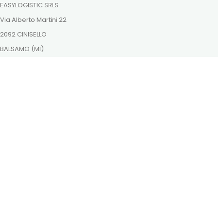
EASYLOGISTIC SRLS
Via Alberto Martini 22
2092 CINISELLO
BALSAMO (MI)
ordini@dutchnaturalhealing.it
Itt is megtalálsz minket
Fizessen biztonságosan