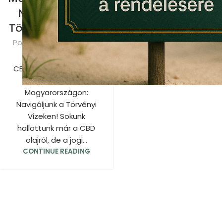
Navigáljunk a
Törvényi Vizeken!
Posted by
CBD olaj
0
CBD olaj Magyarország.
CBD Olaj
Magyarországon:
Navigáljunk a Törvényi
Vizeken! Sokunk
hallottunk már a CBD
olajról, de a jogi...
CONTINUE READING