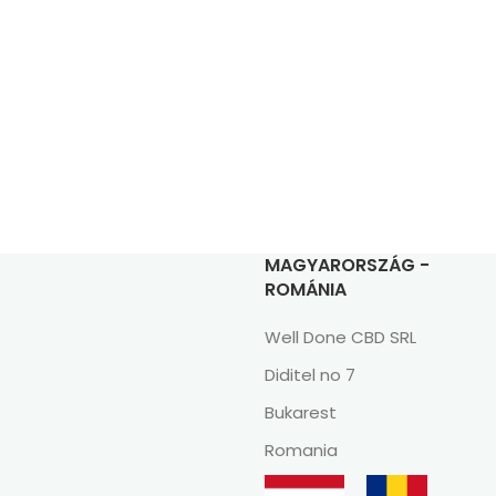
MAGYARORSZÁG -
ROMÁNIA
Well Done CBD SRL
Diditel no 7
Bukarest
Romania