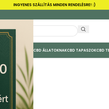
INGYENES SZÁLLÍTÁS MINDEN RENDELÉSRE! :)
ULAK
CBD ACTIVE+
CBD ÁLLATOKNAK
CBD TAPASZOK
CBD T