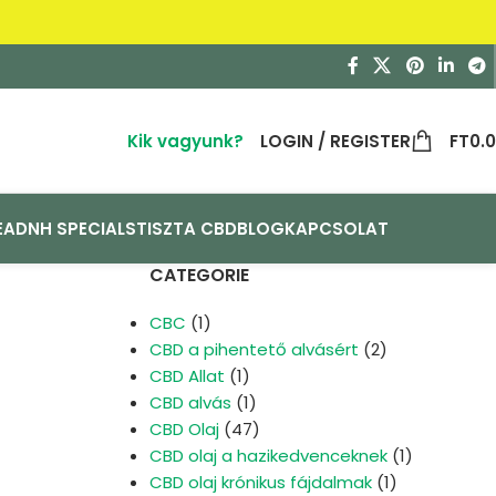
Kik vagyunk?
LOGIN / REGISTER
FT
0.
EA
DNH SPECIALS
TISZTA CBD
BLOG
KAPCSOLAT
CATEGORIE
CBC
(1)
CBD a pihentető alvásért
(2)
CBD Allat
(1)
CBD alvás
(1)
CBD Olaj
(47)
CBD olaj a hazikedvenceknek
(1)
CBD olaj krónikus fájdalmak
(1)