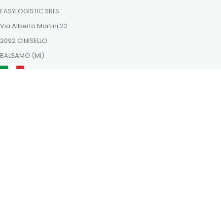
EASYLOGISTIC SRLS
Via Alberto Martini 22
2092 CINISELLO
BALSAMO (MI)
ordini@dutchnaturalhealing.it
Itt is megtalálsz minket
Fizessen biztonságosan