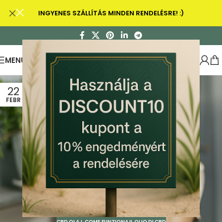
INGYENES SZÁLLÍTÁS MINDEN RENDELÉSRE! :)
MENU
22
FEBR
CBD OLAJ
,
COME FUNZIONA IL OLIO DI CBD