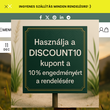
INGYENES SZÁLLÍTÁS MINDEN RENDELÉSRE! :)
MENU
11
DEC