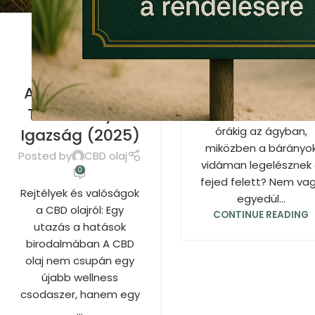
CBD OLAJ
Barátod az
CBD Olaj
Éjszakában?
Hatása:
Posted by
CBD olaj
Tévhitek,
0
Adagolás és a
Legjobb cbd olaj
Tudományos
alváshoz. Forgolóds
órákig az ágyban,
Igazság (2025)
miközben a bárányo
Posted by
CBD olaj
vidáman legelésznek
0
fejed felett? Nem va
Rejtélyek és valóságok
egyedül...
a CBD olajról: Egy
CONTINUE READING
utazás a hatások
birodalmában A CBD
olaj nem csupán egy
újabb wellness
csodaszer, hanem egy
...