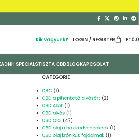
Kik vagyunk?
LOGIN / REGISTER
FT
0.
EA
DNH SPECIALS
TISZTA CBD
BLOG
KAPCSOLAT
CATEGORIE
CBC
(1)
CBD a pihentető alvásért
(2)
CBD Allat
(1)
CBD alvás
(1)
CBD Olaj
(47)
CBD olaj a hazikedvenceknek
(1)
CBD olaj krónikus fájdalmak
(1)