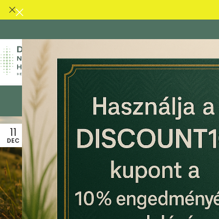
KEZDŐLAP
CBD OLAJ
CBG OLAJ
CBD KAPSZ
11
26
DEC
FEBR
CBD OLAJ
CBD Olaj az
Alvásért: