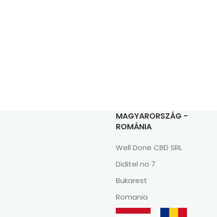
MAGYARORSZÁG -
ROMÁNIA
Well Done CBD SRL
Diditel no 7
Bukarest
Romania