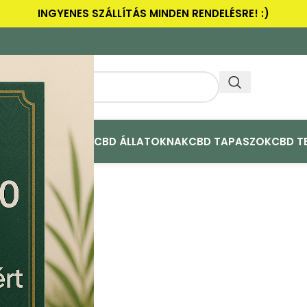
INGYENES SZÁLLÍTÁS MINDEN RENDELÉSRE! :)
ULAK
CBD ACTIVE+
CBD ÁLLATOKNAK
CBD TAPASZOK
CBD T