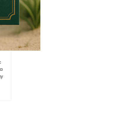
z
k
 a
gy