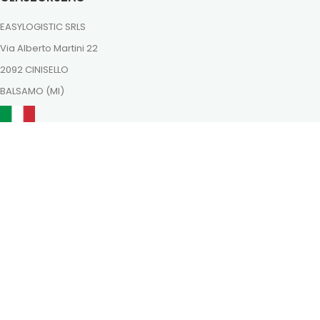
EASYLOGISTIC SRLS
Via Alberto Martini 22
2092 CINISELLO
BALSAMO (MI)
ordini@dutchnaturalhealing.it
Itt is megtalálsz minket
Fizessen biztonságosan