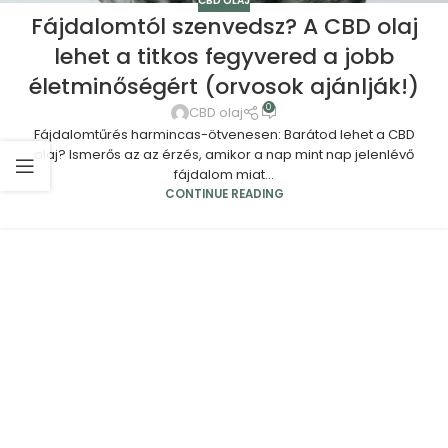
CBD OLAJ
Fájdalomtól szenvedsz? A CBD olaj
lehet a titkos fegyvered a jobb
életminőségért (orvosok ajánlják!)
0
CBD olaj
Fájdalomtűrés harmincas-ötvenesen: Barátod lehet a CBD
olaj? Ismerős az az érzés, amikor a nap mint nap jelenlévő
fájdalom miat...
CONTINUE READING