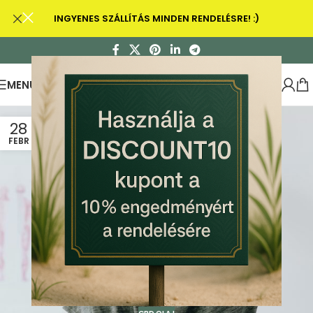
INGYENES SZÁLLÍTÁS MINDEN RENDELÉSRE! :)
MENU
28
FEBR