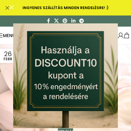
INGYENES SZÁLLÍTÁS MINDEN RENDELÉSRE! :)
MENU
26
FEBR