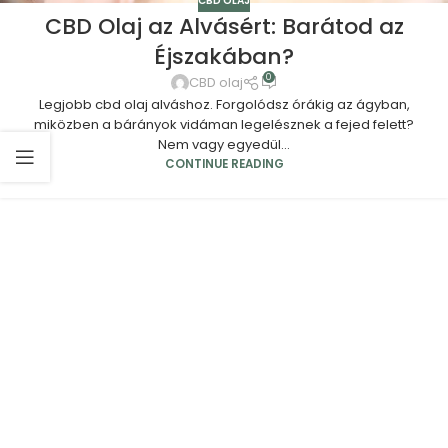
CBD OLAJ
CBD Olaj az Alvásért: Barátod az
Éjszakában?
0
CBD olaj
Legjobb cbd olaj alváshoz. Forgolódsz órákig az ágyban,
miközben a bárányok vidáman legelésznek a fejed felett?
Nem vagy egyedül...
CONTINUE READING