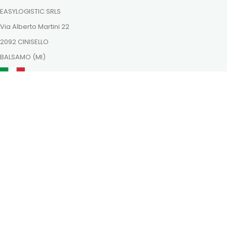
EASYLOGISTIC SRLS
Via Alberto Martini 22
2092 CINISELLO
BALSAMO (MI)
ordini@dutchnaturalhealing.it
Itt is megtalálsz minket
Fizessen biztonságosan