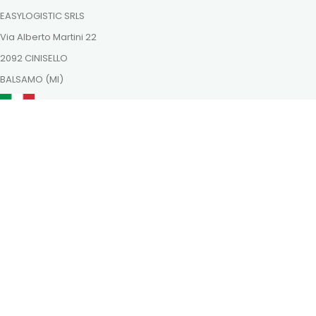
EASYLOGISTIC SRLS
Via Alberto Martini 22
2092 CINISELLO
BALSAMO (MI)
ordini@dutchnaturalhealing.it
Itt is megtalálsz minket
Fizessen biztonságosan