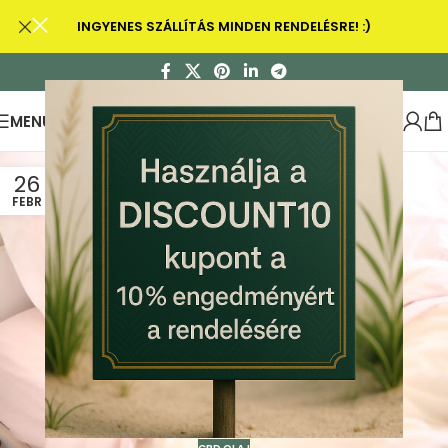
INGYENES SZÁLLÍTÁS MINDEN RENDELÉSRE! :)
MENU
26
FEBR