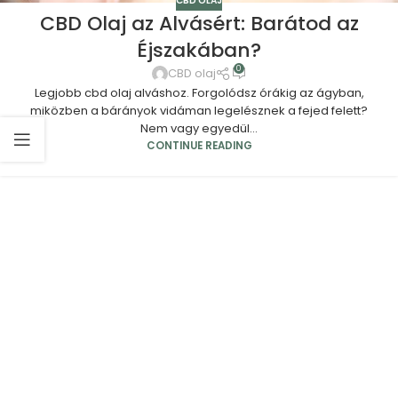
CBD OLAJ
CBD Olaj az Alvásért: Barátod az
Éjszakában?
0
CBD olaj
Legjobb cbd olaj alváshoz. Forgolódsz órákig az ágyban,
miközben a bárányok vidáman legelésznek a fejed felett?
Nem vagy egyedül...
CONTINUE READING